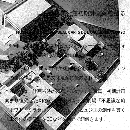
国立西洋美術館初期計画案 を辿る
MUSSE NATIONAL DES BEAUX ARTS DE L'OCCIDENT A TOKYO
1956年、建築家 ル・コルビュジエから一冊のポートフォ
リオ（国立西洋美術館の基本計画案）が日本に届きます。
それから60年、国立西洋美術館を含む「ル・コルビュジ
エの建築作品」が世界文化遺産に登録されました。
本展示では、計画当時の図面・スケッチ、写真、初期計画
案より復元した幻のパヴィリオン、演劇場「不思議な箱
（ボワト・ミラクル）」など、コルビュジエの創作を貫く
「工業化の美学」をCGなどを用いて紐解きます。