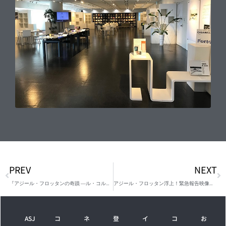
PREV
NEXT
『アジール・フロッタンの奇蹟 ―ル・コルビュジエの浮かぶ建築―』出版記念会
アジール・フロッタン浮上！緊急報告映像展 in TOKYO
ASJ
コ
ネ
登
イ
コ
お