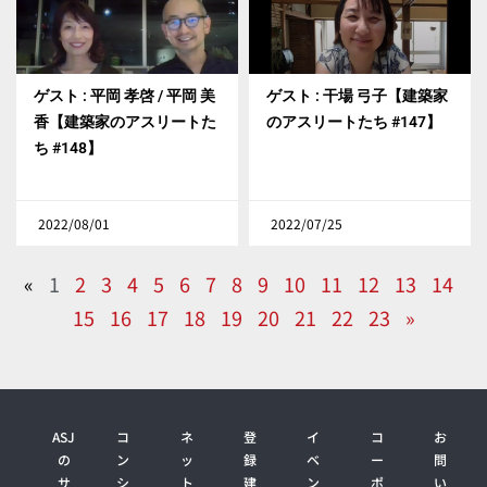
ゲスト : 平岡 孝啓 / 平岡 美
ゲスト : 干場 弓子【建築家
香【建築家のアスリートた
のアスリートたち #147】
ち #148】
2022/08/01
2022/07/25
«
1
2
3
4
5
6
7
8
9
10
11
12
13
14
15
16
17
18
19
20
21
22
23
»
ASJ
コ
ネ
登
イ
コ
お
の
ン
ッ
録
ベ
ー
問
サ
シ
ト
建
ン
ポ
い