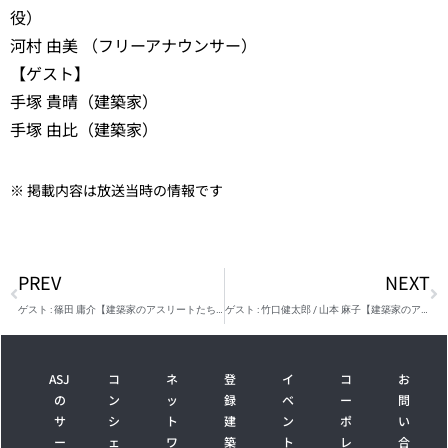
役）
河村 由美 （フリーアナウンサー）
【ゲスト】
手塚 貴晴（建築家）
手塚 由比（建築家）
※ 掲載内容は放送当時の情報です
PREV
NEXT
ゲスト : 篠田 庸介【建築家のアスリートたち #081】
ゲスト : 竹口健太郎 / 山本 麻子【建築家のアスリートたち #083】
ASJ
コ
ネ
登
イ
コ
お
の
ン
ッ
録
ベ
ー
問
サ
シ
ト
建
ン
ポ
い