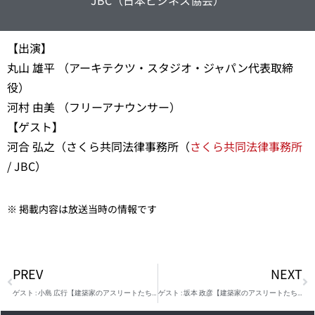
JBC（日本ビジネス協会）
【出演】
丸山 雄平 （アーキテクツ・スタジオ・ジャパン代表取締
役）
河村 由美 （フリーアナウンサー）
【ゲスト】
河合 弘之（さくら共同法律事務所（
さくら共同法律事務所
/ JBC）
※ 掲載内容は放送当時の情報です
PREV
NEXT
ゲスト : 小島 広行【建築家のアスリートたち #091】
ゲスト : 坂本 政彦【建築家のアスリートたち #093】