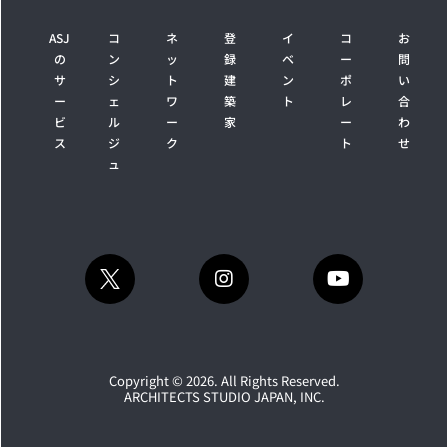
ASJ
コ
ネ
登
イ
コ
お
の
ン
ッ
録
ベ
ー
問
サ
シ
ト
建
ン
ポ
い
ー
ェ
ワ
築
ト
レ
合
ビ
ル
ー
家
ー
わ
ス
ジ
ク
ト
せ
ュ
Copyright © 2026. All Rights Reserved.
ARCHITECTS STUDIO JAPAN, INC.