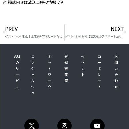
※ 掲載内容は放送当時の情報です
PREV
NEXT
ゲスト : 千原 康弘【建築家のアスリートたち #114】
ゲスト : 木村 眞裕【建築家のアスリートたち #116】
ASJ
コ
ネ
登
イ
コ
お
の
ン
ッ
録
ベ
ー
問
サ
シ
ト
建
ン
ポ
い
ー
ェ
ワ
築
ト
レ
合
ビ
ル
ー
家
ー
わ
ス
ジ
ク
ト
せ
ュ