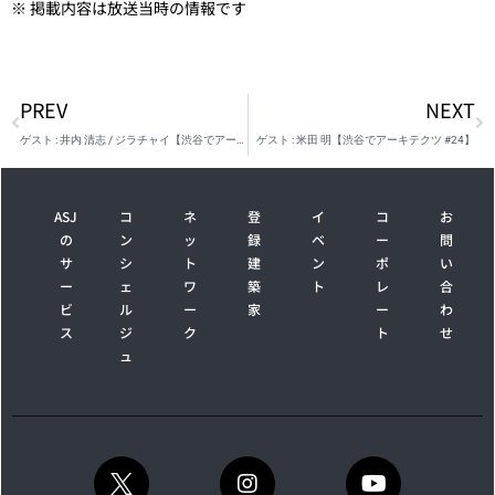
※ 掲載内容は放送当時の情報です
PREV
NEXT
ゲスト : 井内 清志 / ジラチャイ【渋谷でアーキテクツ #22】
ゲスト : 米田 明【渋谷でアーキテクツ #24】
ASJ
コ
ネ
登
イ
コ
お
の
ン
ッ
録
ベ
ー
問
サ
シ
ト
建
ン
ポ
い
ー
ェ
ワ
築
ト
レ
合
ビ
ル
ー
家
ー
わ
ス
ジ
ク
ト
せ
ュ