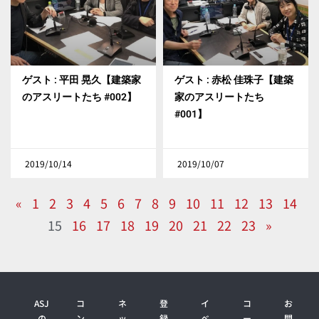
ゲスト : 平田 晃久【建築家
ゲスト : 赤松 佳珠子【建築
のアスリートたち #002】
家のアスリートたち
#001】
2019/10/14
2019/10/07
«
1
2
3
4
5
6
7
8
9
10
11
12
13
14
15
16
17
18
19
20
21
22
23
»
ASJ
コ
ネ
登
イ
コ
お
の
ン
ッ
録
ベ
ー
問