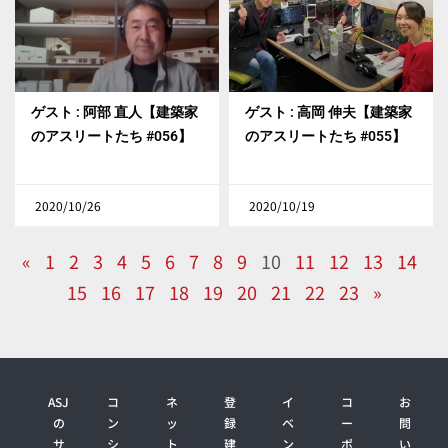
ゲスト : 阿部 直人【建築家
ゲスト : 高岡 伸夫【建築家
のアスリートたち #056】
のアスリートたち #055】
2020/10/26
2020/10/19
«
1
2
3
4
5
6
7
8
9
10
11
12
13
14
15
16
17
18
19
20
21
22
23
»
ASJ
コ
ネ
登
イ
コ
お
の
ン
ッ
録
ベ
ー
問
サ
シ
ト
建
ン
ポ
い