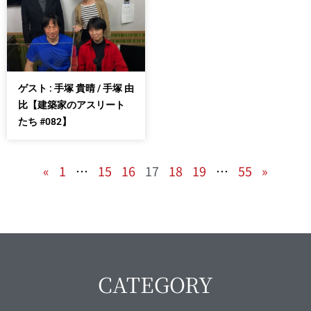
ゲスト : 手塚 貴晴 / 手塚 由
比【建築家のアスリート
たち #082】
«
1
…
15
16
17
18
19
…
55
»
CATEGORY