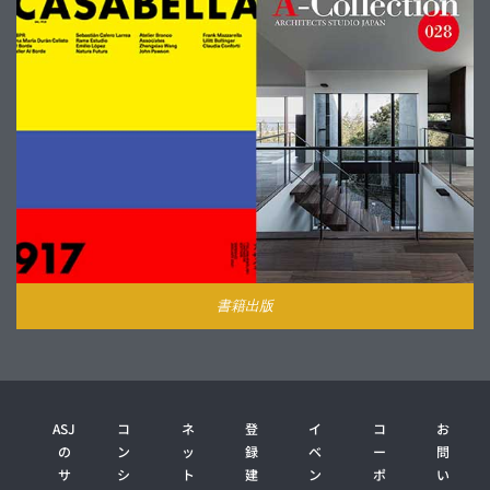
書籍出版
ASJ
コ
ネ
登
イ
コ
お
の
ン
ッ
録
ベ
ー
問
サ
シ
ト
建
ン
ポ
い